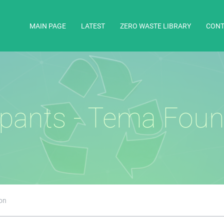
MAIN PAGE
LATEST
ZERO WASTE LIBRARY
CONT
ipants - Tema Fou
on