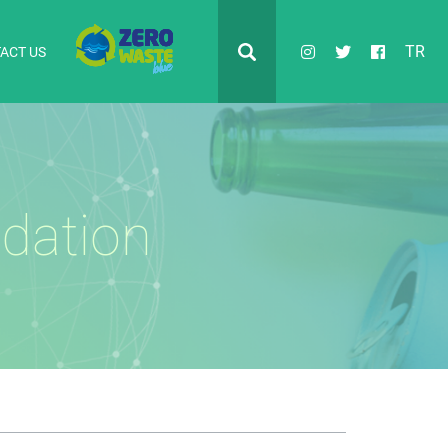
TR
ACT US
ndation