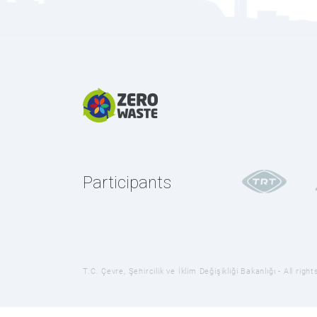
Participants
T.C. Çevre, Şehircilik ve İklim Değişikliği Bakanlığı - All ri