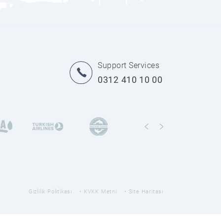
Support Services
0312 410 10 00
Gizlilik Politikası
KVKK Metni
Site Haritası